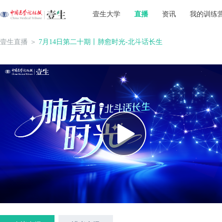
壹生大学
直播
资讯
我的训练
壹生直播
＞
7月14日第二十期丨肺愈时光-北斗话长生