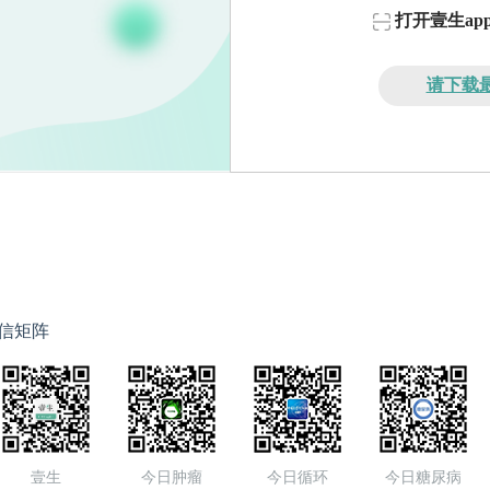
打开壹生a
请下载最
信矩阵
壹生
今日肿瘤
今日循环
今日糖尿病