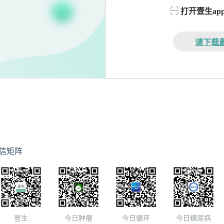
打开壹生a
请下载最
信矩阵
壹生
今日肿瘤
今日循环
今日糖尿病