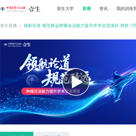
壹生大学
直播
资讯
我的训练
壹生直播
＞
领航论道·规范致远肿瘤诊治能力提升学术交流项目-肺癌 7月