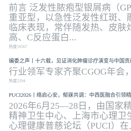
前言 泛发性脓疱型银屑病（G
重亚型，以急性泛发性红斑、
临床表现，常伴随发热、皮肤
高、C反应蛋白...
热度16567
编委之声丨十六载，见证消化肿瘤诊疗演变与中国贡
行业领军专家齐聚CGOG年会
热度2294
PUCI2026丨络启心安，郁寐共调：中西医融合引
2026年6月25—28日，由
精神卫生中心、上海市心理卫
心理健康普慈论坛（PUCI）