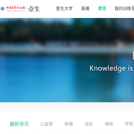
壹生大学
直播
资讯
我的训练
最新资讯
心血管
肿瘤
消化
神经
呼吸