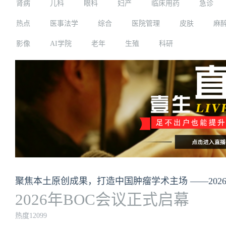
肾病
儿科
眼科
妇产
临床用药
急诊
热点
医事法学
综合
医院管理
皮肤
麻
影像
AI学院
老年
生殖
科研
2026年BOC会议正式启幕
热度12099