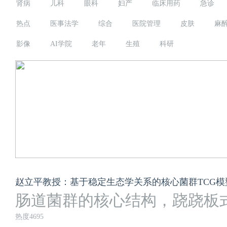
肾病
儿科
眼科
妇产
临床用药
急诊
热点
医事法学
综合
医院管理
皮肤
麻
影像
AI学院
老年
生殖
科研
赵立平教授：基于稳定生态学关系的核心菌群TCG
肠道菌群的核心结构，跷跷板
热度4695