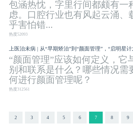
包涵热忱，字里行间都颇有一种
虑。口腔行业也有风起云涌、
乎害怕错...
热度52093
上医治未病 | 从“早期矫治”到“颜面管理”，“启明
“颜面管理”应该如何定义，它
别和联系是什么？哪些情况需
何进行颜面管理呢？
热度312561
2
3
4
5
6
7
8
9