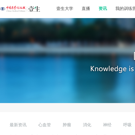
壹生大学
直播
资讯
我的训练
最新资讯
心血管
肿瘤
消化
神经
呼吸