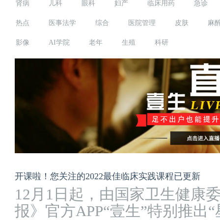
肾病
儿科
眼科
妇产
临床用药
急诊
热点
医事法学
综合
医院管理
皮肤
麻
影像
AI学院
老年
生殖
科研
开课啦！您关注的2022最佳临床实践课程已更新
12月1日起，由国家卫生健康
报》官方APP“壹生”特别推出