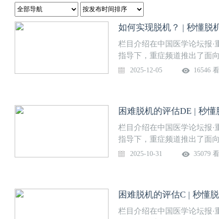
如何实现脱机？ | 秒懂脱
栏目介绍在中国医学论坛报·
指导下，重症频道推出了面
堂】，话题涵盖脱机困难、
2025-12-05
16546 
生APP·“重症”频道、“壹
为“秒懂脱机困难”，由四川
科梁国鹏教授策划、董美玲
困难脱机的评估DE | 秒
点，助力临床医生系统掌握脱
内容如何实现脱机？上线时间
栏目介绍在中国医学论坛报·
四川大学华西医院呼吸治疗
指导下，重症频道推出了面
堂】，话题涵盖脱机困难、
2025-10-31
35079 
生APP·“重症”频道、“壹
为“秒懂脱机困难”，由四川
科梁国鹏教授策划、董美玲
困难脱机的评估C | 秒懂
点，助力临床医生系统掌握脱
内容困难脱机的评估DE上线时
栏目介绍在中国医学论坛报·