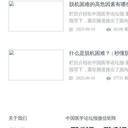
脱机困难的高危因素有哪些
点，助力临床医生系统掌握脱
内容困难脱机的评估B上线时
栏目介绍在中国医学论坛报·
师 四川大学华西医院呼吸治
指导下，重症频道推出了面
堂】，话题涵盖脱机困难、
2025-09-19
36108 
生APP·“重症”频道、“壹
为“秒懂脱机困难”，由四川
科梁国鹏教授策划、董美玲
什么是脱机困难？ | 秒懂
点，助力临床医生系统掌握脱
内容脱机困难的高危因素有哪
栏目介绍在中国医学论坛报·
管呼吸治疗师 四川大学华西
指导下，重症频道推出了面
堂】，话题涵盖脱机困难、
2025-09-19
37731 
生APP·“重症”频道、“壹
为“秒懂脱机困难”，由四川
科梁国鹏教授策划、董美玲
点，助力临床医生系统掌握脱
内容什么是脱机困难？上线时
师四川大学华西医院呼吸治
关于我们
中国医学论坛报微信矩阵