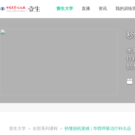
壹生大学
直播
资讯
我的训练
秒
本
疗
助
壹生大学
＞
全部系列课程
＞
秒懂脱机困难 | 华西呼吸治疗科出品