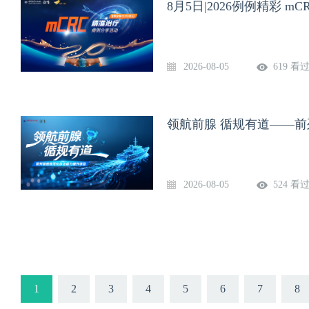
8月5日|2026例例精彩 
2026-08-05
619 看
领航前腺 循规有道——前
2026-08-05
524 看
1
2
3
4
5
6
7
8