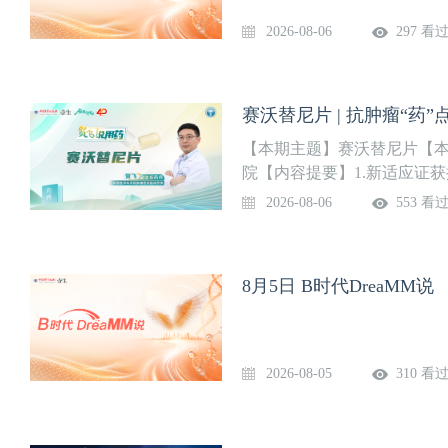
2026-08-06
297 看
赛沃替尼片 | 抗肿瘤“药”
【本期主题】赛沃替尼片【本
院【内容提要】1.新适应证获批
制5.数据：抑制效力（IC₅₀
2026-08-06
553 看
的建议：平衡疗效与安全9.
险策略11.药品基本信息12
药学课程，点击下方训练营立
8月5日 B时代DreaMM说
理训练营
2026-08-05
310 看