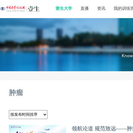
壹生大学
直播
资讯
我的训练
肿瘤
领航论道 规范致远——肿