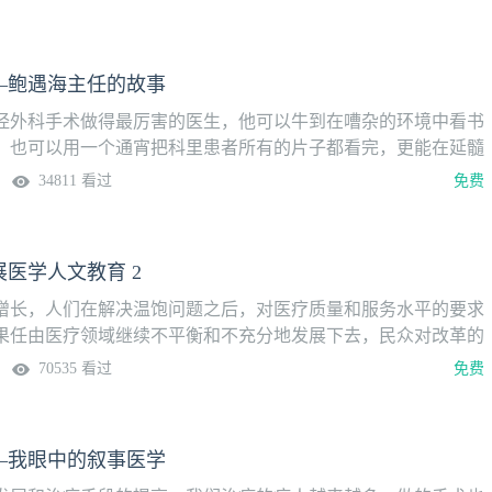
的病人，我认为在这时候的灵性主要强调以慈悲为怀的心灵关
现出作为人的人性光辉。清明节最重要的意思就是珍惜生命、敬
社会拥抱自然、感恩自然。清明时节，是推广生前遗嘱的好时
—鲍遇海主任的故事
过程中发现这是我们在整个社会人群当中进行的是热爱生命的角
死亡，我们更希望谈生，怎么生得好，既要生得好，也要死的
经外科手术做得最厉害的医生，他可以牛到在嘈杂的环境中看书
视死亡，父母、家人的陪伴是有限的，都会走到终点，这样会更
，也可以用一个通宵把科里患者所有的片子都看完，更能在延髓
伴的时间。让我们尊重生命、珍惜生命、热爱生命。
尾声，用70分钟的时间剔除患者骨缝中的肿瘤。他是我们所有年
34811 看过
免费
大神，但他却在一次手术后泪如雨下……这是为什么呢？请听
的故事。
医学人文教育 2
增长，人们在解决温饱问题之后，对医疗质量和服务水平的要求
果任由医疗领域继续不平衡和不充分地发展下去，民众对改革的
扣。改善和加强医学人文教育，有助于缓和医患矛盾，能够更好
70535 看过
免费
康需求，更好体现中国社会新时代对人的尊重。医学是人学，医
质与人文性质不可分割。虽然它经常要应用科学的方法，但是最
会的，是以“人”为目的的。所以医学教育必须格外关注医学生的
—我眼中的叙事医学
。“东西南北中·医学人文教育高峰论坛”旨在推进中国医学人文