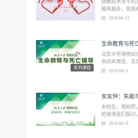
教育，顺应新时
随着技术水平的
越来越多，但我
数字，却看不到
2018-04-13
事医学讲述的是
助叙事医学，我
人性的美丽得以
生命教育与死
流，将心比心地
解！
北京大学清明论
命的本真性、实
系列课程
性维度，从而对
2018-04-11
动，并在行动上
以不同领域结合
亡的焦虑和虚无
安友仲：失能
未知生，焉知死
的值得我们探讨
的抗击打能力和
2018-04-11
实来得快，但是
为什么转行为重