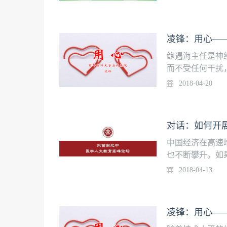
良的。对于濒死
怀，在实践中表
畏生命，让整个
凌锋：用心—
节。我们在推广
度，尽管讲的是
鲍遇海主任是神
好。大家都要直
而不受任何干扰
加珍惜和家人陪
区脑膜瘤手术的
2018-04-20
轻医生心目中的
——鲍遇海主任
对话：如何开展
中国经济在高速
也不断攀升。如
获得感会大打折
2018-04-13
地满足民众的健
学的科学技术性
终目的应该是社
凌锋：用心—
人文教育与熏陶