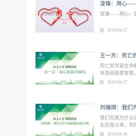
凌锋：用心—
凌锋——用心：
2018-04-27
王一方：死亡
死亡哲学是生命
本身就是爱智慧
扩展死亡认知、
2018-04-27
义。我们做死亡
学给我们的生死
太恐惧了，所以
刘端祺：我们
天我们要向死而
今天我们要祛除
我们究竟为什么
要讲技术，我要
生优育以来，到
观。有灵性、无
议，在人口政策
2018-04-20