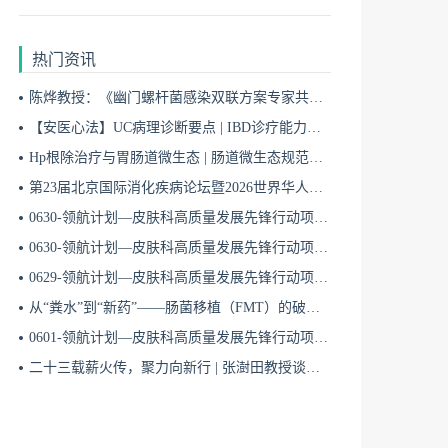
热门资讯
陈烨教授：《幽门螺杆菌感染双联方案专家共识（2026）》解读 | BIDDF2026
【安医心法】UC病理诊断要点 | IBD诊疗能力系统提升5
Hp根除治疗与胃肠道微生态 | 肠道微生态规范化诊疗4
第23届北京国际消化疾病论坛暨2026世界华人消化医师年会盛大开幕
0630-领航计划—皮肤科高质量发展先锋行动项目第六季第65期
0630-领航计划—皮肤科高质量发展先锋行动项目第六季第64期
0629-领航计划—皮肤科高质量发展先锋行动项目第六季第63期
从“粪水”到“新药”——肠菌移植（FMT）的破局与临床应用全景 | 肠道微生态规范化诊疗1
0601-领航计划—皮肤科高质量发展先锋行动项目第六季第42期
二十三载薪火传，聚力向新行 | 张澍田教授谈中国消化医学的传承与突破