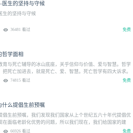
—医生的坚持与守候
医生的坚持与守候
36481 看过
免费
的哲学面相
教育与死亡辅导的冰山底座，关乎信仰与价值、爱与智慧。哲学
，把死亡加进去，就是死亡、爱、智慧。死亡哲学有四大诉求。
叩问人生母题（生、死、爱、恨）、重塑生命图景、探究生命意
74815 看过
免费
教育面临着情理。理性上的认识了死亡，但是情感上放不下。哲
学赋予两个功能，一是融冰，二是除弊。我们要死亡的时候因为
忘了，我们要提醒我们的病人、家属、医生去做这件事，所以今
为什么提倡生前预嘱
生，转而去爱，接纳超越死亡，做到道谢、道歉、道情、道爱。
生理主义、物理主义，我们要建构没有生理主义的生理认知…我
提倡生前预嘱，我们发现我们国家从上个世纪五六十年代提倡优
讲科学，同时开启没有神灵主义的灵性空间，没有宗教生命神圣
现在面临老龄化优势的问题，所以我们现在，我们给国家的建
宗教，这里就是这么一个过程。
方面，不能只提优生优育，还要提到优逝，死亡的时候怎么是优
66926 看过
免费