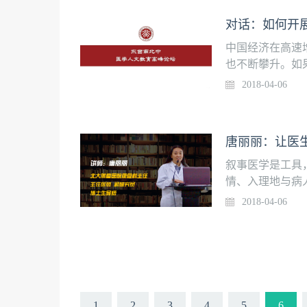
生死死，是在一
对话：如何开
对于自然客观世
不如死其实是因
中国经济在高速
的亲戚朋友好活
也不断攀升。如
时候少痛苦、有
获得感会大打折
2018-04-06
过程中有一个灰
地满足民众的健
照顾，最后的那
学的科学技术性
在整个过程中都
终目的应该是社
唐丽丽：让医
死。
人文教育与熏陶
教育，顺应新时
叙事医学是工具
情、入理地与病
能够使“以患者
2018-04-06
锋、唐丽丽、王
一谈关于叙事医
1
2
3
4
5
6