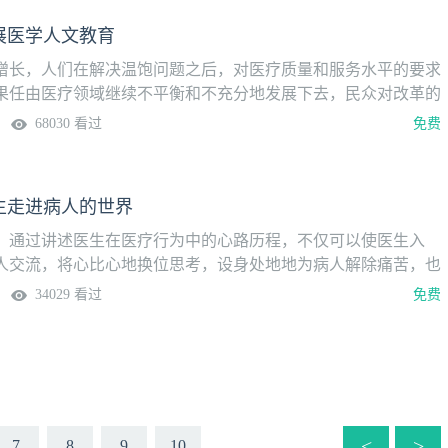
个有机体中时时刻刻发生的事情，只不过对一个大的有机体，相
展医学人文教育
界的存在而言，死亡有一个哲理，但是死亡实际是一个过程。生
为生的质量太差。自己做了这么多年医生，我想让我的病人，我
增长，人们在解决温饱问题之后，对医疗质量和服务水平的要求
好死，要生的健康，死的愉悦。活的时候有质量、有尊严，死的
果任由医疗领域继续不平衡和不充分地发展下去，民众对改革的
尊严，所以舒缓医学也是我们需要做的。死亡是一个过程，这个
扣。改善和加强医学人文教育，有助于缓和医患矛盾，能够更好
68030 看过
免费
色地带，也可能是生死两难，也可能是生不如死，灰色地带谁来
康需求，更好体现中国社会新时代对人的尊重。医学是人学，医
一部分谁来照顾，让他更系统，整个过程当中每一个不同的生命
质与人文性质不可分割。虽然它经常要应用科学的方法，但是最
得到他相应的、应该的，更科学的照护，而不是笼统的去谈生
会的，是以“人”为目的的。所以医学教育必须格外关注医学生的
生走进病人的世界
。“东西南北中·医学人文教育高峰论坛”旨在推进中国医学人文
代的呼唤，让医学的另一只翅膀——医学人文更加健康有力。
，通过讲述医生在医疗行为中的心路历程，不仅可以使医生入
人交流，将心比心地换位思考，设身处地地为病人解除痛苦，也
为中心”的理念得以落在实处。在“漫谈叙事医学”系列课程中，凌
34029 看过
免费
一方、郭丽萍等一批国内知名的医学人文实践者将与您一道，谈
学的那些事儿。
<
>
7
8
9
10