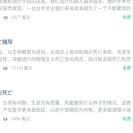
代的呼唤，让医学的另一只翅膀——医学人文更加健康有力。
发展和治疗手段的提高，我们治疗的病人越来越多，做的手术也
却突然发现，一台台手术对我们来说逐渐成为了一个不断累加的
尽头；患者来了又走，自己却很难再记起哪个患者的样子……叙
32877 看过
免费
生与死的故事，也讲述着医生在各种医疗行为中的心路历程。借
们可以温化科学主义的冰冷外壳，撕开“还原论”理性的面纱，让
彰显与绽放！一个医生若能通过叙事，入情、入理地与病人交
亡辅导
换位思考，设身处地地为病人解除痛苦，医患矛盾定将迎刃而
坛，以生命教育为目标，从观念上追问和揭示死亡本质，寻求生
存性，突破流行的物理主义死亡空间观念，探讨和发掘死亡的灵
国人的死亡观念进行辅导和引领。同时，使教育辅导具化为行
772159 看过
免费
更贴近人们的生活实践，从与亡者告别场所、仪式等方面切入，
共进，让人们感受到死亡之际的温暖、常情与安然，最终超越死
。
与死亡
，生而有何憾，生是否有质量，死能做到什么样子的情况，这真
。产生医学更多是知症，以前不知病因为何物，更多是调理人体
反应，所以才有所谓的传统医学慢，而现代医学快，因为去因确
74890 看过
免费
不要忘了多米诺骨牌倒下的时候，后面的机体反应如何…这是我
症医师的原因，急则指标，缓则治本，调理人体，病症兼治。生