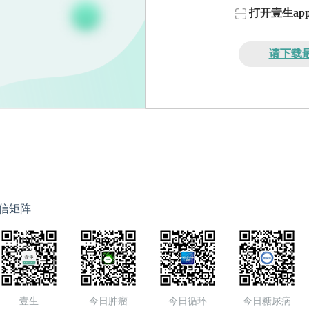
打开壹生a
请下载最
信矩阵
壹生
今日肿瘤
今日循环
今日糖尿病