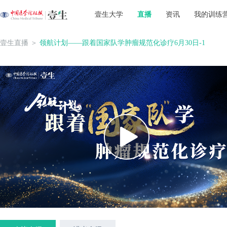
壹生大学
直播
资讯
我的训练
壹生直播
＞
领航计划——跟着国家队学肿瘤规范化诊疗6月30日-1