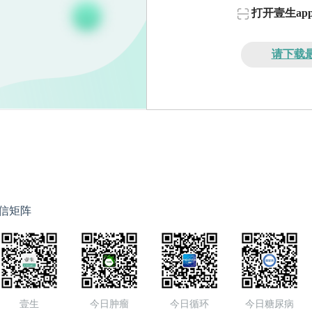
打开壹生a
请下载最
信矩阵
壹生
今日肿瘤
今日循环
今日糖尿病