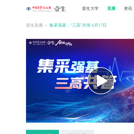
壹生大学
直播
资讯
壹生直播
＞
集采强基，“三高”共管-6月17日