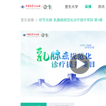
壹生大学
直播
资讯
壹生直播
＞
舒写长路·乳腺癌规范化诊疗提升项目 第1期