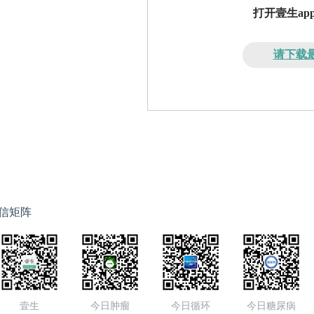
打开壹生a
请下载最
信矩阵
壹生
今日肿瘤
今日循环
今日糖尿病