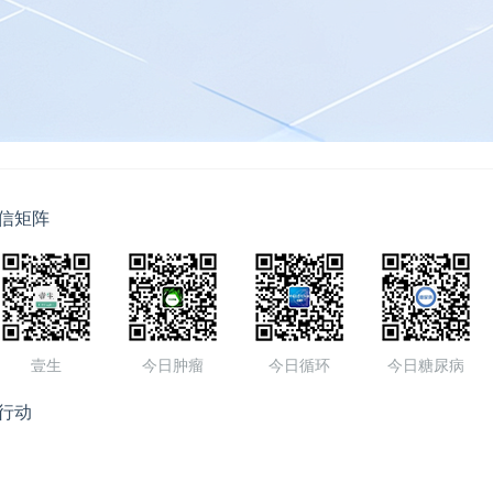
信矩阵
壹生
今日肿瘤
今日循环
今日糖尿病
行动