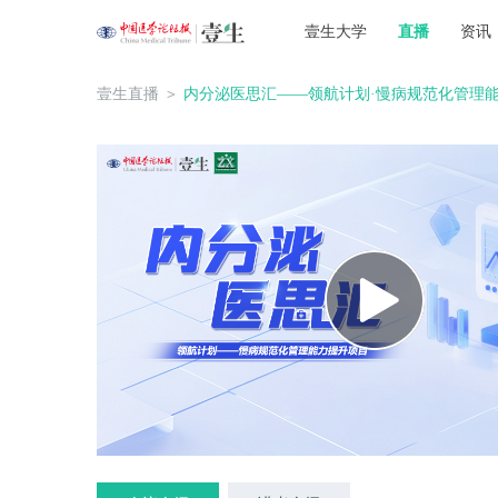
壹生大学
直播
资讯
壹生直播
＞
内分泌医思汇——领航计划·慢病规范化管理能