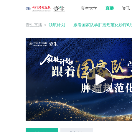
壹生大学
直播
资讯
壹生直播
＞
领航计划——跟着国家队学肿瘤规范化诊疗6月