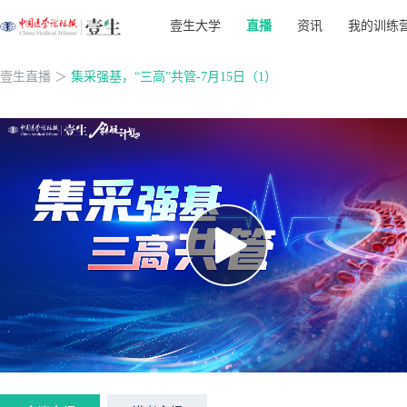
壹生大学
直播
资讯
我的训练
壹生直播
＞
集采强基，“三高”共管-7月15日（1）