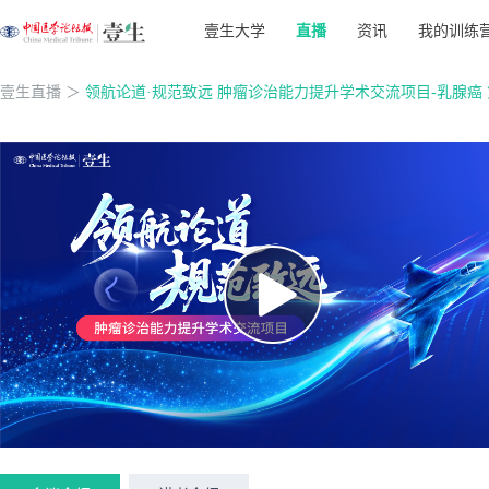
壹生大学
直播
资讯
我的训练
壹生直播
＞
领航论道·规范致远 肿瘤诊治能力提升学术交流项目-乳腺癌 