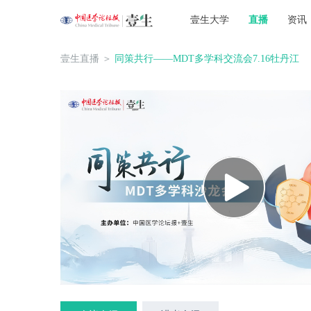
壹生大学
直播
资讯
壹生直播
＞
同策共行——MDT多学科交流会7.16牡丹江