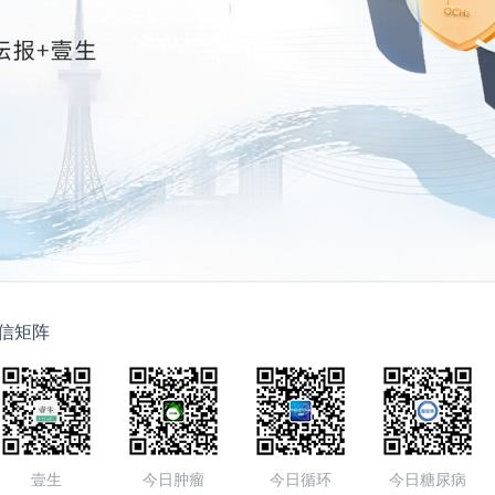
信矩阵
壹生
今日肿瘤
今日循环
今日糖尿病