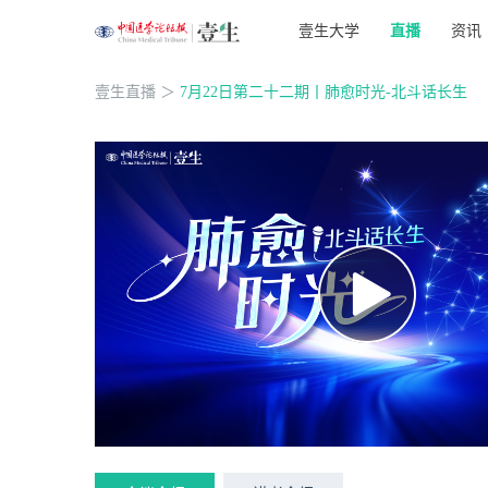
壹生大学
直播
资讯
壹生直播
＞
7月22日第二十二期丨肺愈时光-北斗话长生