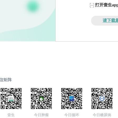
打开壹生a
请下载最
信矩阵
壹生
今日肿瘤
今日循环
今日糖尿病