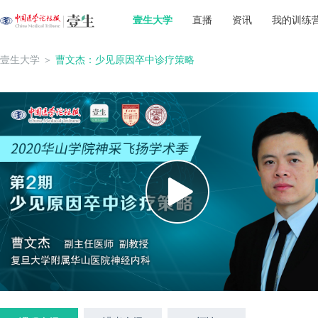
壹生大学
直播
资讯
我的训练
壹生大学
＞
曹文杰：少见原因卒中诊疗策略