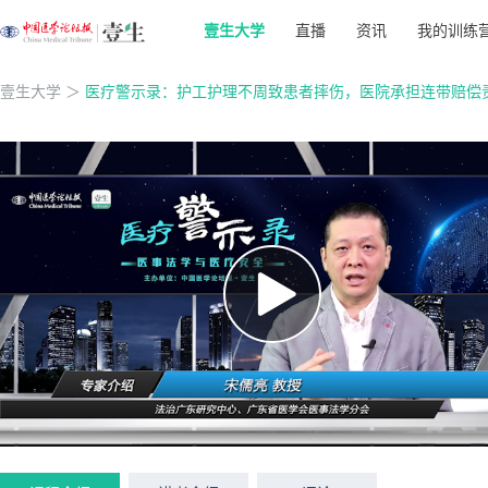
壹生大学
直播
资讯
我的训练
壹生大学
＞
医疗警示录：护工护理不周致患者摔伤，医院承担连带赔偿