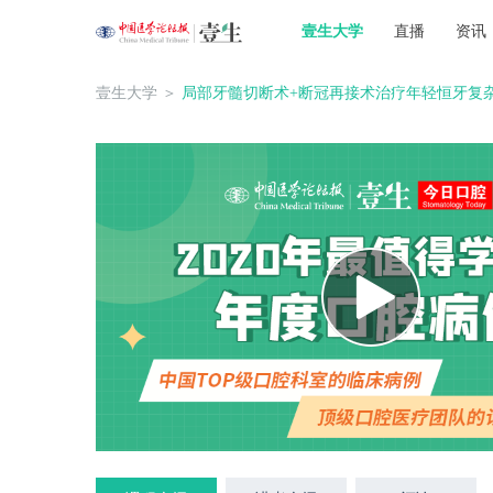
壹生大学
直播
资讯
壹生大学
＞
局部牙髓切断术+断冠再接术治疗年轻恒牙复