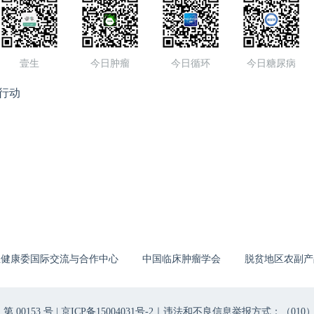
壹生
今日肿瘤
今日循环
今日糖尿病
行动
生健康委国际交流与合作中心
中国临床肿瘤学会
脱贫地区农副产
00153 号 |
京ICP备15004031号-2
｜违法和不良信息举报方式：（010）6403698