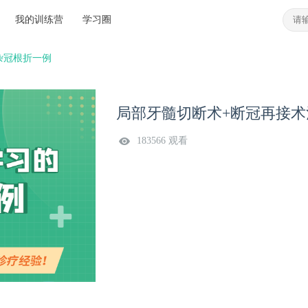
我的训练营
学习圈
杂冠根折一例
局部牙髓切断术+断冠再接
183566 观看