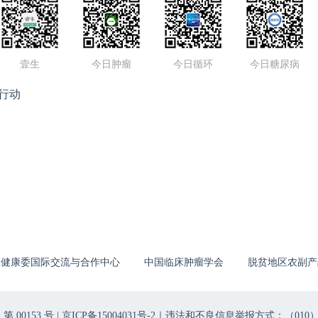
壹生
今日肿瘤
今日循环
今日糖尿病
行动
生健康委国际交流与合作中心
中国临床肿瘤学会
脱贫地区农副产
00153 号 |
京ICP备15004031号-2
｜违法和不良信息举报方式：（010）6403698