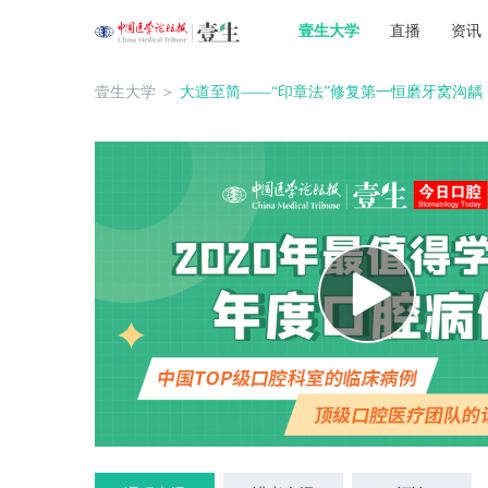
壹生大学
直播
资讯
壹生大学
＞
大道至简——“印章法”修复第一恒磨牙窝沟龋