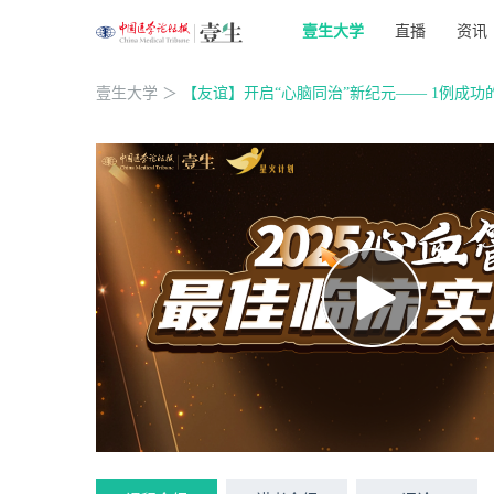
壹生大学
直播
资讯
壹生大学
＞
【友谊】开启“心脑同治”新纪元—— 1例成