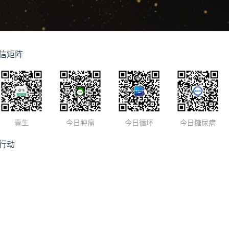
信矩阵
壹生
今日肿瘤
今日循环
今日糖尿病
行动