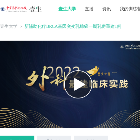
壹生大学
直播
资讯
我的训练
壹生大学
＞
新辅助化疗BRCA基因突变乳腺癌一期乳房重建1例