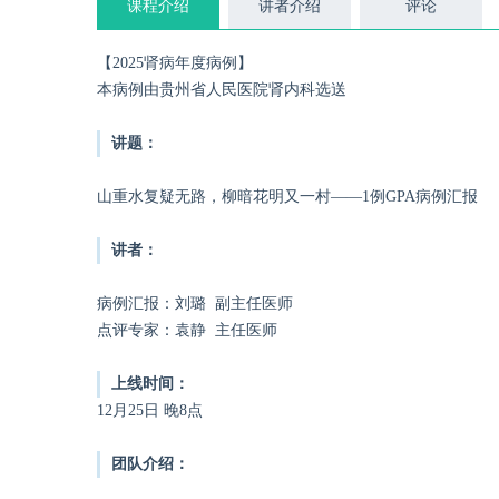
课程介绍
讲者介绍
评论
【2025肾病年度病例】
本病例由贵州省人民医院肾内科选送
讲题：
山重水复疑无路，柳暗花明又一村——1例GPA病例汇报
讲者：
病例汇报：刘璐 副主任医师
点评专家：袁静 主任医师
上线时间：
12月25日 晚8点
团队介绍：