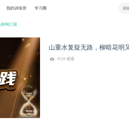
我的训练营
学习圈
A病例汇报
山重水复疑无路，柳暗花明又
8528 观看