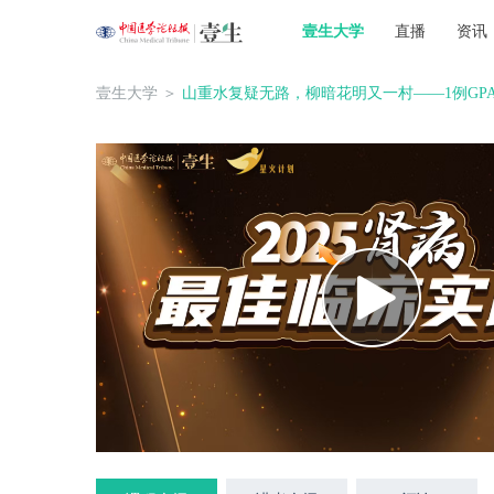
壹生大学
直播
资讯
壹生大学
＞
山重水复疑无路，柳暗花明又一村——1例GP