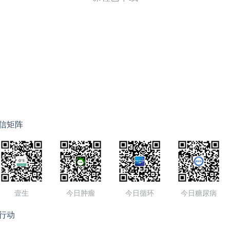
信矩阵
壹生
今日肿瘤
今日循环
今日糖尿病
行动