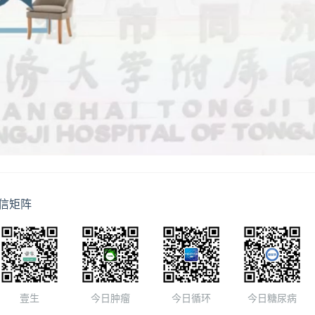
信矩阵
壹生
今日肿瘤
今日循环
今日糖尿病