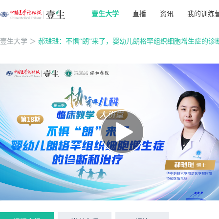
壹生大学
直播
资讯
我的训练
壹生大学
＞
郝琎琎：不惧“朗”来了，婴幼儿朗格罕组织细胞增生症的诊