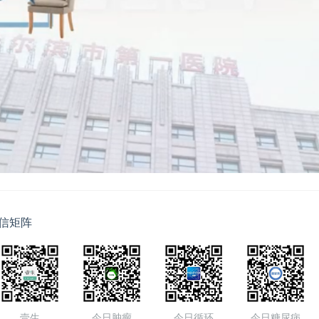
信矩阵
壹生
今日肿瘤
今日循环
今日糖尿病