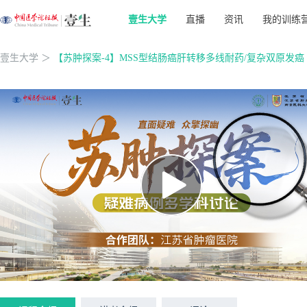
壹生大学
直播
资讯
我的训练
壹生大学
＞
【苏肿探案-4】MSS型结肠癌肝转移多线耐药/复杂双原发