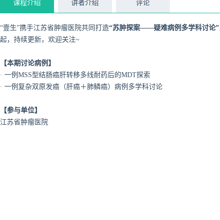
课程介绍
讲者介绍
评论
“壹生”携手江苏省肿瘤医院共同打造
“苏肿探案——疑难病例多学科讨论”
起，持续更新，欢迎关注~
【本期讨论病例】
· 一例MSS型结肠癌肝转移多线耐药后的MDT探索
· 一例复杂双原发癌（肝癌＋肺鳞癌）病例多学科讨论
【参与单位】
江苏省肿瘤医院