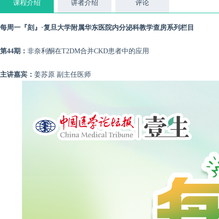
课程介绍
讲者介绍
评论
每周一『刻』·复旦大学附属华东医院内分泌科教学查房系列栏目
第44期：
非奈利酮在T2DM合并CKD患者中的应用
主讲嘉宾：
姜苏原 副主任医师