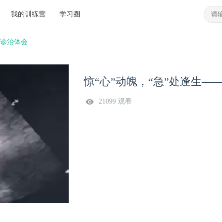
我的训练营
学习圈
炎诊治体会
惊“心”动魄，“急”处逢生—
21099 观看