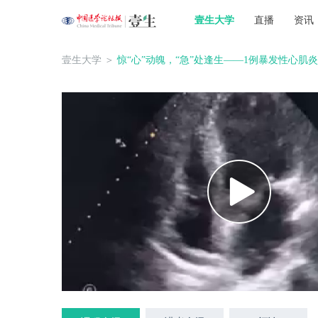
壹生大学
直播
资讯
壹生大学
＞
惊“心”动魄，“急”处逢生——1例暴发性心肌