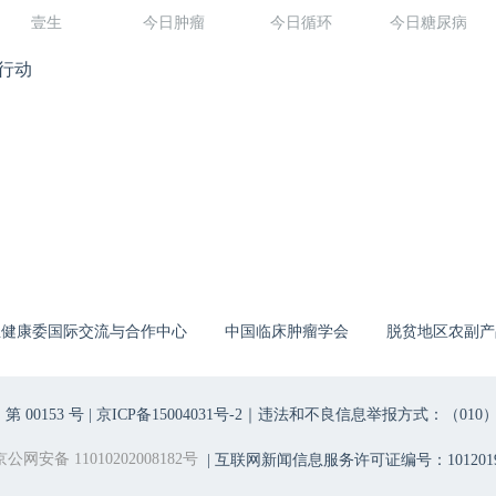
壹生
今日肿瘤
今日循环
今日糖尿病
行动
生健康委国际交流与合作中心
中国临床肿瘤学会
脱贫地区农副产
00153 号 |
京ICP备15004031号-2
｜违法和不良信息举报方式：（010）6403698
京公网安备 11010202008182号
| 互联网新闻信息服务许可证编号：1012019