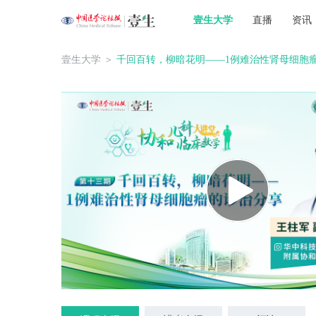
壹生大学
直播
资讯
壹生大学
＞
千回百转，柳暗花明——1例难治性肾母细胞