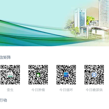
信矩阵
壹生
今日肿瘤
今日循环
今日糖尿病
行动