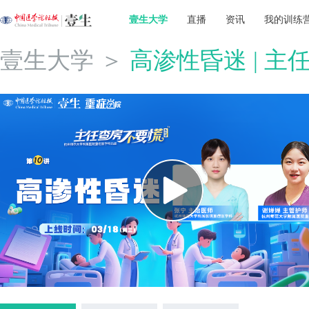
壹生大学
直播
资讯
我的训练
壹生大学
＞
高渗性昏迷 | 主