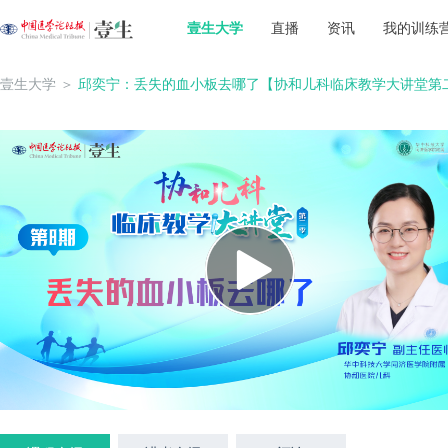
壹生大学
直播
资讯
我的训练
壹生大学
＞
邱奕宁：丢失的血小板去哪了【协和儿科临床教学大讲堂第