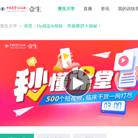
壹生大学
直播
资讯
我的训练
壹生大学
＞
胡奕：Hp感染&根除：胃肠菌群大揭秘！