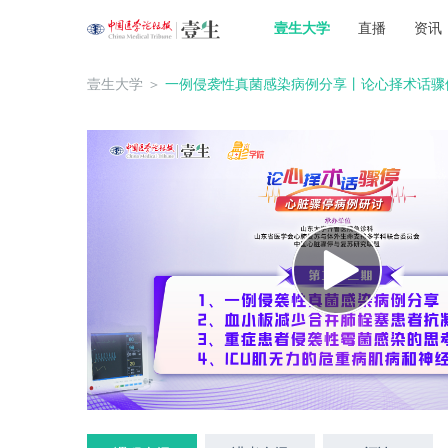
壹生大学
直播
资讯
壹生大学
＞
一例侵袭性真菌感染病例分享丨论心择术话骤停