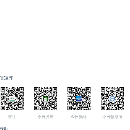
信矩阵
壹生
今日肿瘤
今日循环
今日糖尿病
行动