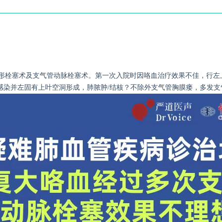
畸形栓塞术及支气管动脉栓塞术。第一次入院时因咯血治疗效果不佳，行左
感染并左固有上叶空洞形成，肺脓肿/结核？不除外支气管胸膜瘘，多发