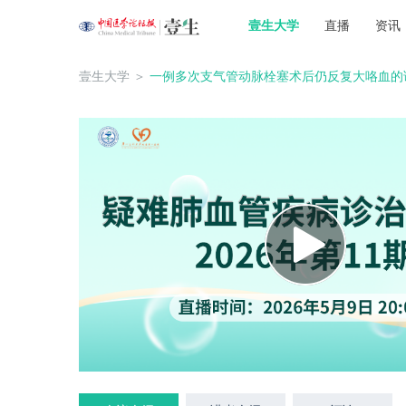
壹生大学
直播
资讯
壹生大学
＞
一例多次支气管动脉栓塞术后仍反复大咯血的诊