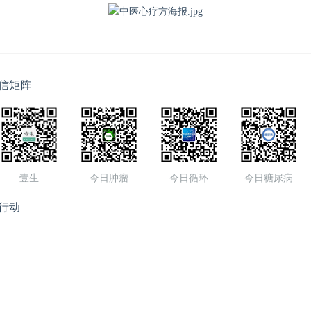
信矩阵
壹生
今日肿瘤
今日循环
今日糖尿病
行动