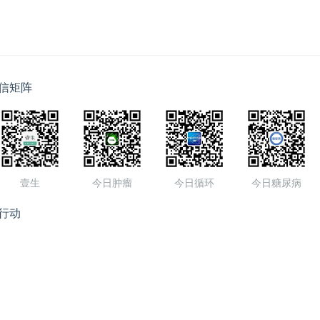
信矩阵
壹生
今日肿瘤
今日循环
今日糖尿病
行动