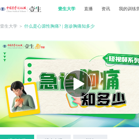
壹生大学
直播
资讯
我的训练
壹生大学
＞
什么是心源性胸痛? | 急诊胸痛知多少