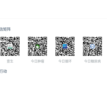
信矩阵
壹生
今日肿瘤
今日循环
今日糖尿病
行动