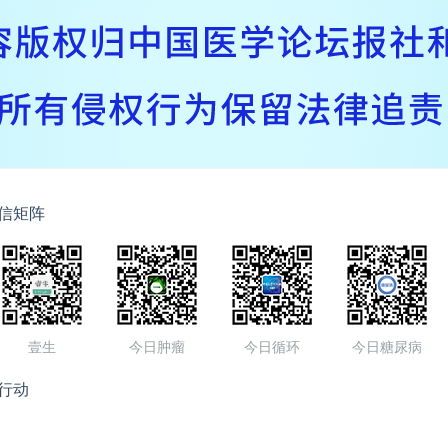
信矩阵
壹生
今日肿瘤
今日循环
今日糖尿病
行动