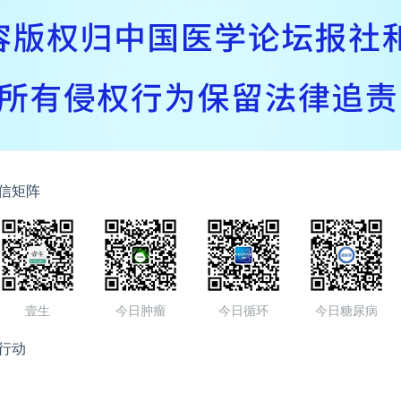
信矩阵
壹生
今日肿瘤
今日循环
今日糖尿病
行动