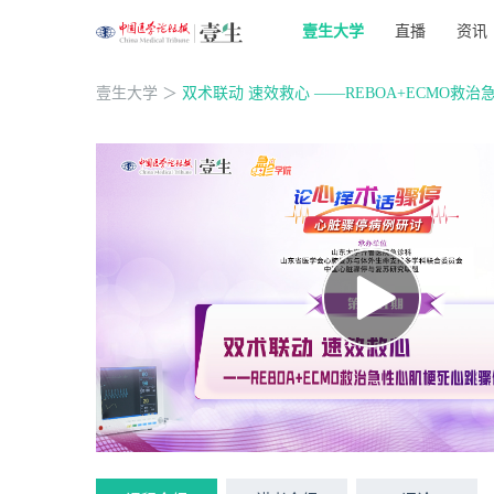
壹生大学
直播
资讯
壹生大学
＞
双术联动 速效救心 ——REBOA+ECMO