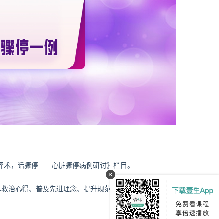
择术，话骤停——心脏骤停病例研讨》栏目。
享救治心得、普及先进理念、提升规范化诊疗水平、促进全