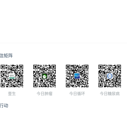
信矩阵
壹生
今日肿瘤
今日循环
今日糖尿病
行动